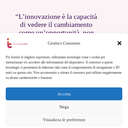
“L’innovazione è la capacità
di vedere il cambiamento
come un’opportunità, non
come una minaccia.”
Gestisci Consenso
— Steve Jobs
Per fornire le migliori esperienze, utilizziamo tecnologie come i cookie per
memorizzare e/o accedere alle informazioni del dispositivo. Il consenso a queste
tecnologie ci permetterà di elaborare dati come il comportamento di navigazione o ID
unici su questo sito. Non acconsentire o ritirare il consenso può influire negativamente
su alcune caratteristiche e funzioni.
Contatti
Accetta
0571 1823508
Nega
+39 3927514241
info@innovacert.it
Visualizza le preferenze
Via dei Sorini, 44 Firenze
Copyright © 2026 - Tutti i diritti riservati - Innovacert P.Iva.