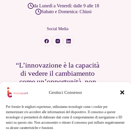
da Lunedì a Venerdì: dalle 9 alle 18
Sabato e Domenica: Chiusi
Social Media
“L’innovazione è la capacità
di vedere il cambiamento
come un’opportunità, non
come una minaccia.”
Gestisci Consenso
— Steve Jobs
Per fornire le migliori esperienze, utilizziamo tecnologie come i cookie per
memorizzare e/o accedere alle informazioni del dispositivo. Il consenso a queste
tecnologie ci permetterà di elaborare dati come il comportamento di navigazione o ID
unici su questo sito. Non acconsentire o ritirare il consenso può influire negativamente
su alcune caratteristiche e funzioni.