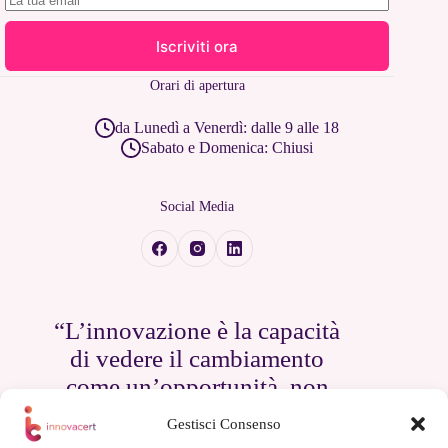
Iscriviti ora
Orari di apertura
da Lunedì a Venerdì: dalle 9 alle 18
Sabato e Domenica: Chiusi
Social Media
“L’innovazione è la capacità
di vedere il cambiamento
come un’opportunità, non
come una minaccia.”
Gestisci Consenso
— Steve Jobs