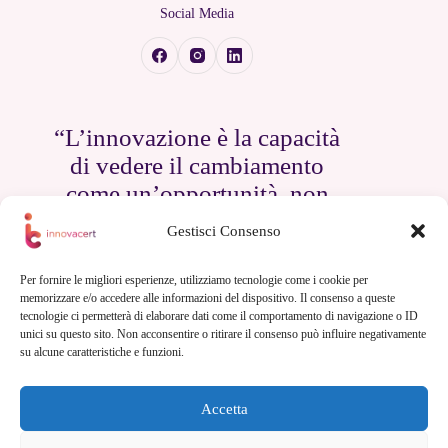
Social Media
“L’innovazione è la capacità
di vedere il cambiamento
come un’opportunità, non
come una minaccia.”
Gestisci Consenso
— Steve Jobs
Per fornire le migliori esperienze, utilizziamo tecnologie come i cookie per
memorizzare e/o accedere alle informazioni del dispositivo. Il consenso a queste
tecnologie ci permetterà di elaborare dati come il comportamento di navigazione o ID
unici su questo sito. Non acconsentire o ritirare il consenso può influire negativamente
su alcune caratteristiche e funzioni.
Contatti
Accetta
0571 1823508