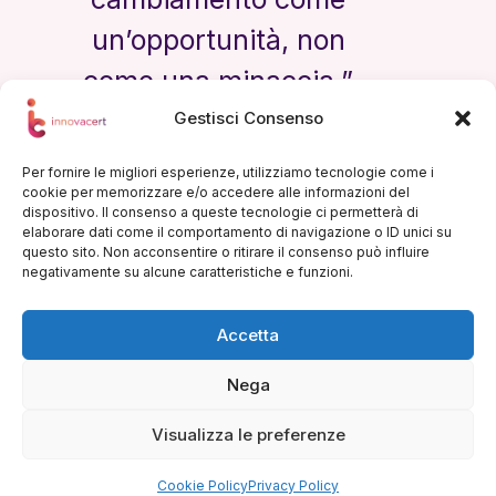
un’opportunità, non
come una minaccia.”
Gestisci Consenso
— Steve Jobs
Per fornire le migliori esperienze, utilizziamo tecnologie come i
cookie per memorizzare e/o accedere alle informazioni del
dispositivo. Il consenso a queste tecnologie ci permetterà di
elaborare dati come il comportamento di navigazione o ID unici su
questo sito. Non acconsentire o ritirare il consenso può influire
negativamente su alcune caratteristiche e funzioni.
Contatti
Accetta
0571 1823508
+39 3927514241
Nega
info@innovacert.it
Via dei Sorini, 44 Firenze
Visualizza le preferenze
Copyright © 2026 - Tutti i diritti riservati -
Innovacert P.Iva. 07337460484 -
Privacy Policy
Cookie Policy
Privacy Policy