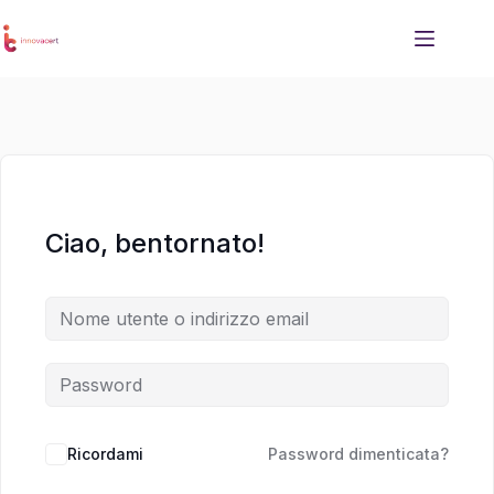
Salta
Salta
al
al
contenuto
contenuto
Ciao, bentornato!
Ricordami
Password dimenticata?