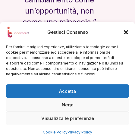
un’opportunità, non
come una minaccia.”
Gestisci Consenso
— Steve Jobs
Per fornire le migliori esperienze, utilizziamo tecnologie come i
cookie per memorizzare e/o accedere alle informazioni del
dispositivo. Il consenso a queste tecnologie ci permetterà di
elaborare dati come il comportamento di navigazione o ID unici su
questo sito. Non acconsentire o ritirare il consenso può influire
negativamente su alcune caratteristiche e funzioni.
Contatti
Accetta
0571 1823508
+39 3927514241
Nega
info@innovacert.it
Via dei Sorini, 44 Firenze
Visualizza le preferenze
Copyright © 2026 - Tutti i diritti riservati -
Innovacert P.Iva. 07337460484 -
Privacy Policy
Cookie Policy
Privacy Policy