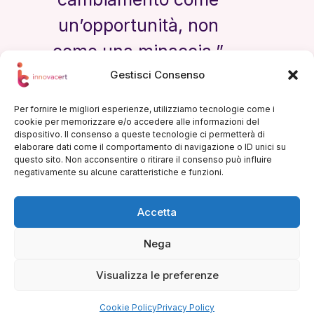
un’opportunità, non
come una minaccia.”
Gestisci Consenso
— Steve Jobs
Per fornire le migliori esperienze, utilizziamo tecnologie come i
cookie per memorizzare e/o accedere alle informazioni del
dispositivo. Il consenso a queste tecnologie ci permetterà di
elaborare dati come il comportamento di navigazione o ID unici su
questo sito. Non acconsentire o ritirare il consenso può influire
negativamente su alcune caratteristiche e funzioni.
Contatti
Accetta
0571 1823508
+39 3927514241
Nega
info@innovacert.it
Via dei Sorini, 44 Firenze
Visualizza le preferenze
Copyright © 2026 - Tutti i diritti riservati -
Innovacert P.Iva. 07337460484 -
Privacy Policy
Cookie Policy
Privacy Policy