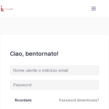
Salta
Salta
al
al
contenuto
contenuto
Ciao, bentornato!
Ricordami
Password dimenticata?