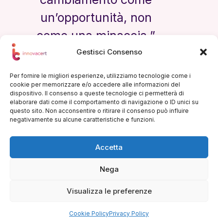
un’opportunità, non
come una minaccia.”
Gestisci Consenso
— Steve Jobs
Per fornire le migliori esperienze, utilizziamo tecnologie come i
cookie per memorizzare e/o accedere alle informazioni del
dispositivo. Il consenso a queste tecnologie ci permetterà di
elaborare dati come il comportamento di navigazione o ID unici su
questo sito. Non acconsentire o ritirare il consenso può influire
negativamente su alcune caratteristiche e funzioni.
Contatti
Accetta
0571 1823508
+39 3927514241
Nega
info@innovacert.it
Via dei Sorini, 44 Firenze
Visualizza le preferenze
Copyright © 2026 - Tutti i diritti riservati -
Innovacert P.Iva. 07337460484 -
Privacy Policy
Cookie Policy
Privacy Policy