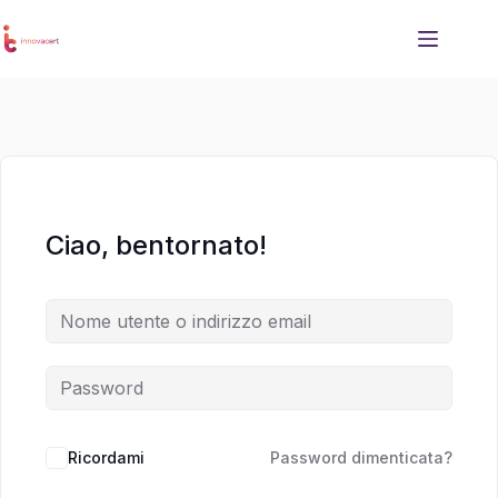
Salta
Salta
al
al
contenuto
contenuto
Ciao, bentornato!
Ricordami
Password dimenticata?