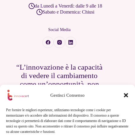
da Lunedì a Venerdì: dalle 9 alle 18
Sabato e Domenica: Chiusi
Social Media
“L’innovazione è la capacità
di vedere il cambiamento
come un’opportunità, non
come una minaccia.”
Gestisci Consenso
— Steve Jobs
Per fornire le migliori esperienze, utilizziamo tecnologie come i cookie per
memorizzare e/o accedere alle informazioni del dispositivo. Il consenso a queste
tecnologie ci permetterà di elaborare dati come il comportamento di navigazione o ID
unici su questo sito. Non acconsentire o ritirare il consenso può influire negativamente
su alcune caratteristiche e funzioni.